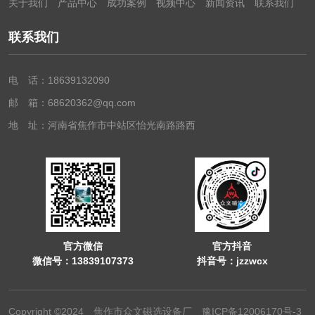
关于我们
产品中心
成功案例
视频中心
新闻资讯
联系我们
联系我们
电 话：18639132090
邮 箱：68620362@qq.com
地 址：河南省焦作市中站区怡光南路路西
官方微信
官方抖音
微信号：13839107373
抖音号：jzzwcx
Copyright ©2024 焦作市众文磁选设备厂
豫ICP备12006170号-3