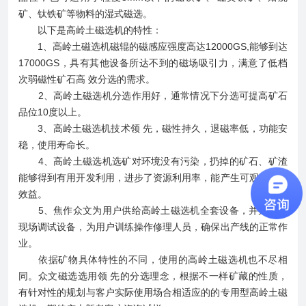
矿、钛铁矿等物料的湿式磁选。
以下是高岭土磁选机的特性：
1、高岭土磁选机磁辊的磁感应强度高达12000GS,能够到达
17000GS，具有其他设备所达不到的磁场吸引力，满意了低档
次弱磁性矿石高 效分选的需求。
2、高岭土磁选机分选作用好，通常情况下分选可提高矿石
品位10度以上。
3、高岭土磁选机技术领 先，磁性持久，退磁率低，功能安
稳，使用寿命长。
4、高岭土磁选机选矿对环境没有污染，扔掉的矿石、矿渣
能够得到有用开发利用，进步了资源利用率，能产生可观的经济
效益。
5、焦作众文为用户供给高岭土磁选机全套设备，并为客户
现场调试设备，为用户训练操作修理人员，确保出产线的正常作
业。
依据矿物具体特性的不同，使用的高岭土磁选机也不尽相
同。众文磁选选用领 先的分选理念，根据不一样矿藏的性质，
有针对性的规划与客户实际使用场合相适应的的专用型高岭土磁